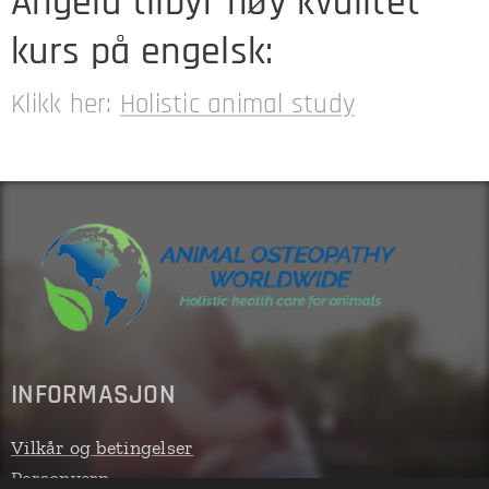
Angela tilbyr høy kvalitet
kurs på engelsk:
Klikk her:
Holistic animal study
INFORMASJON
Vilkår og betingelser
Personvern