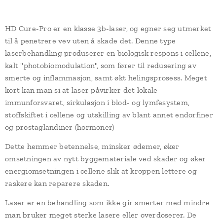
HD Cure-Pro er en klasse 3b-laser, og egner seg utmerket
til å penetrere vev uten å skade det. Denne type
laserbehandling produserer en biologisk respons i cellene,
kalt "photobiomodulation", som fører til redusering av
smerte og inflammasjon, samt økt helingsprosess. Meget
kort kan man si at laser påvirker det lokale
immunforsvaret, sirkulasjon i blod- og lymfesystem,
stoffskiftet i cellene og utskilling av blant annet endorfiner
og prostaglandiner (hormoner)
Dette hemmer betennelse, minsker ødemer, øker
omsetningen av nytt byggemateriale ved skader og øker
energiomsetningen i cellene slik at kroppen lettere og
raskere kan reparere skaden.
Laser er en behandling som ikke gir smerter med mindre
man bruker meget sterke lasere eller overdoserer. De