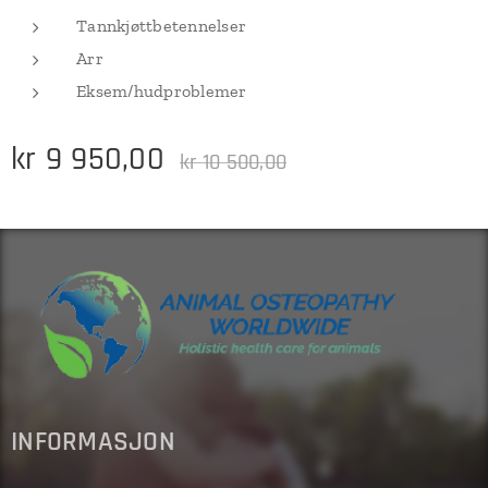
Tannkjøttbetennelser
Arr
Eksem/hudproblemer
kr
9 950,00
kr
10 500,00
INFORMASJON