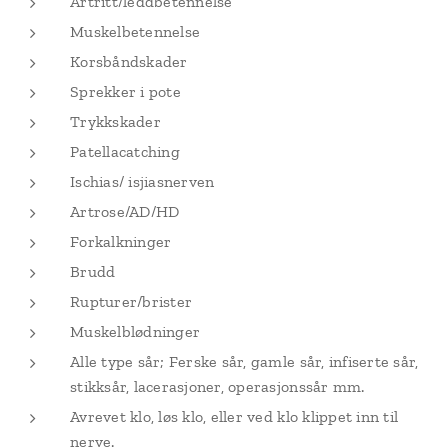
Artritt/leddbetennelse
Muskelbetennelse
Korsbåndskader
Sprekker i pote
Trykkskader
Patellacatching
Ischias/ isjiasnerven
Artrose/AD/HD
Forkalkninger
Brudd
Rupturer/brister
Muskelblødninger
Alle type sår; Ferske sår, gamle sår, infiserte sår,
stikksår, lacerasjoner, operasjonssår mm.
Avrevet klo, løs klo, eller ved klo klippet inn til
nerve.